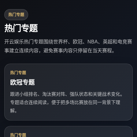
热门专题
热门专题
开云娱乐热门专题围绕世界杯、欧冠、NBA、英超和电竞赛
事建立连续内容，避免赛事内容只停留在当天赛程。
热门专题
欧冠专题
跟进小组排名、淘汰赛对阵、强队状态和关键战术变化。
专题适合连续阅读，便于把多场比赛放在同一背景下理
解。
热门专题