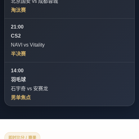
北京国安 vs 成都蓉城
淘汰赛
21:00
CS2
NAVI vs Vitality
半决赛
14:00
羽毛球
石宇奇 vs 安赛龙
男单焦点
即时比分 / 赛果