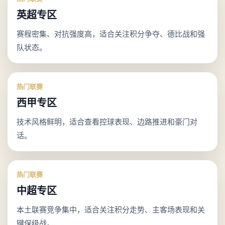
英超专区
赛程密集、对抗强度高，适合关注积分争夺、德比战和强
队状态。
热门联赛
西甲专区
技术风格鲜明，适合查看控球表现、边路推进和豪门对
话。
热门联赛
中超专区
本土联赛竞争集中，适合关注积分走势、主客场表现和关
键保级战。