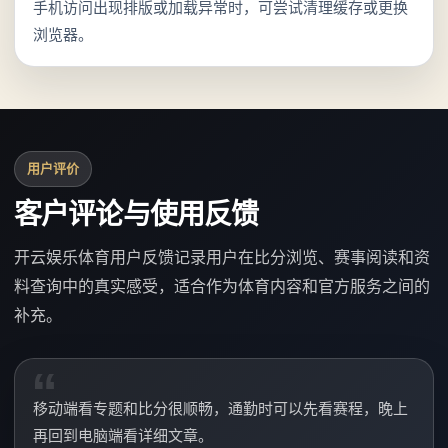
手机访问出现排版或加载异常时，可尝试清理缓存或更换
浏览器。
用户评价
客户评论与使用反馈
开云娱乐体育用户反馈记录用户在比分浏览、赛事阅读和资
料查询中的真实感受，适合作为体育内容和官方服务之间的
补充。
移动端看专题和比分很顺畅，通勤时可以先看赛程，晚上
再回到电脑端看详细文章。