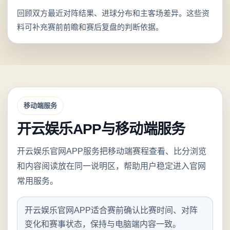
回顾双方最近对阵结果、进球分布和主客场差异。这些资
料可补充赛前前瞻和赛后复盘的判断依据。
移动端服务
开云娱乐APP与移动端服务
开云娱乐官网APP服务把移动端赛程查看、比分浏览
和内容阅读放在同一说明区，帮助用户稳定进入官网
常用服务。
开云娱乐官网APP适合赛前确认比赛时间、对阵
变化和赛事状态，保持与电脑端内容一致。