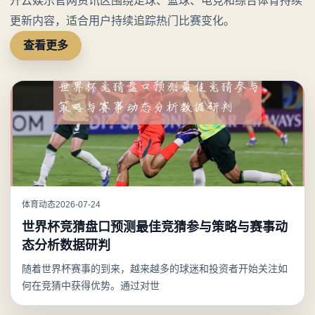
开云娱乐官网资讯区围绕足球、篮球、电竞和综合体育持续
更新内容，适合用户持续追踪热门比赛变化。
查看更多
体育动态
2026-07-24
世界杯竞猜盘口预测最佳竞猜参与策略与赛事动
态分析数据研判
随着世界杯赛事的到来，越来越多的球迷和投资者开始关注如
何在竞猜中获得优势。通过对世