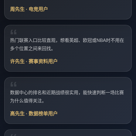
周先生 · 电竞用户
热门联赛入口比较直观，想看英超、欧冠或NBA时不用在
多个位置之间来回找。
许先生 · 赛事资料用户
数据中心的排名和近期战绩很实用，能快速判断一场比赛
为什么值得关注。
高先生 · 数据榜单用户