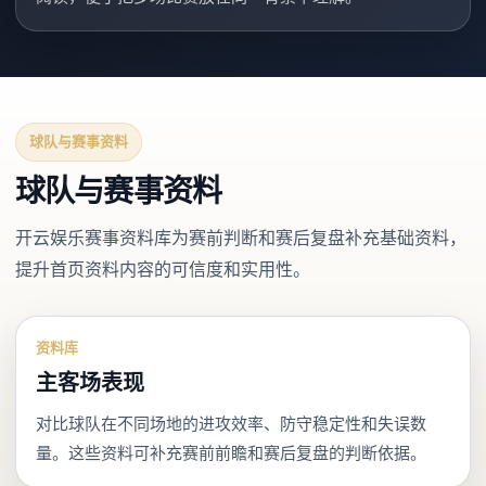
球队与赛事资料
球队与赛事资料
开云娱乐赛事资料库为赛前判断和赛后复盘补充基础资料，
提升首页资料内容的可信度和实用性。
资料库
主客场表现
对比球队在不同场地的进攻效率、防守稳定性和失误数
量。这些资料可补充赛前前瞻和赛后复盘的判断依据。