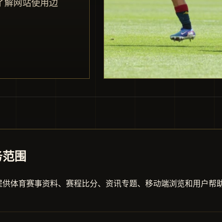
了解网站使用边
务范围
提供体育赛事资料、赛程比分、资讯专题、移动端浏览和用户帮