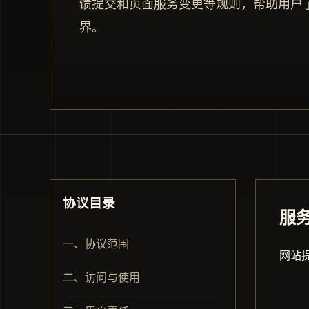
馈提交和页面服务变更等规则，帮助用户
界。
协议目录
服
一、协议范围
网站
二、访问与使用