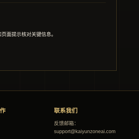
和页面提示核对关键信息。
作
联系我们
反馈邮箱：
support@kaiyunzoneai.com