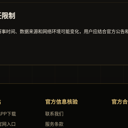
任限制
赛事时间、数据来源和网络环境可能变化，用户应结合官方公告
站
官方信息核验
官方合
PP下载
联系我们
官网入口
服务条款