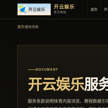
开云娱乐
首页
开
官方网站
首页
/
服务条款
DOCUMENT
开云娱乐
服
服务条款说明体育内容浏览、赛程数据引