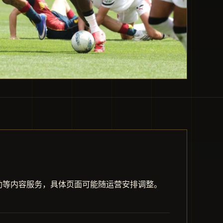
助等内容服务，具体页面可能随运营安排调整。