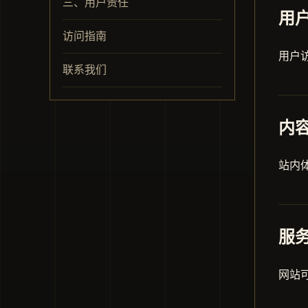
三、用户责任
用
访问指南
用户
联系我们
内
站内
服
网站